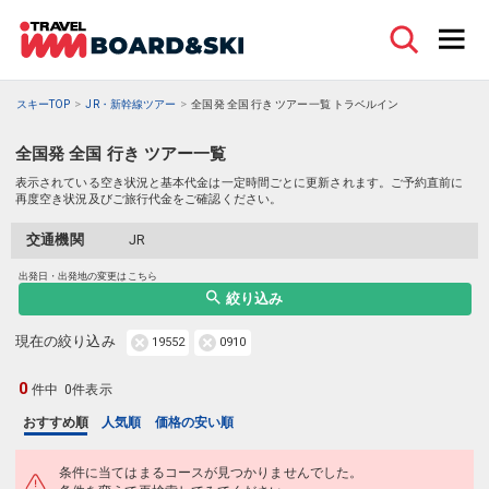
スキーTOP
JR・新幹線ツアー
全国発 全国 行き ツアー一覧 トラベルイン
全国発 全国 行き ツアー一覧
表示されている空き状況と基本代金は一定時間ごとに更新されます。ご予約直前に
再度空き状況及びご旅行代金をご確認ください。
交通機関
JR
出発日・出発地の変更はこちら
絞り込み
現在の絞り込み
19552
0910
0
件中
0件表示
おすすめ順
人気順
価格の安い順
条件に当てはまるコースが見つかりませんでした。