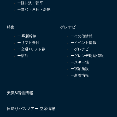
ー軽井沢・菅平
ー野沢・戸狩・斑尾
特集
ゲレナビ
ーJR新幹線
ーその他情報
ーリフト券付
ーイベント情報
ー交通+リフト券
ーゲレナビ
ー宿泊
ーゲレンデ周辺情報
ースキー場
ー宿泊施設
ー新着情報
天気&積雪情報
日帰りバスツアー 空席情報