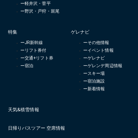
ー軽井沢・菅平
ー野沢・戸狩・斑尾
特集
ゲレナビ
ーJR新幹線
ーその他情報
ーリフト券付
ーイベント情報
ー交通+リフト券
ーゲレナビ
ー宿泊
ーゲレンデ周辺情報
ースキー場
ー宿泊施設
ー新着情報
天気&積雪情報
日帰りバスツアー 空席情報