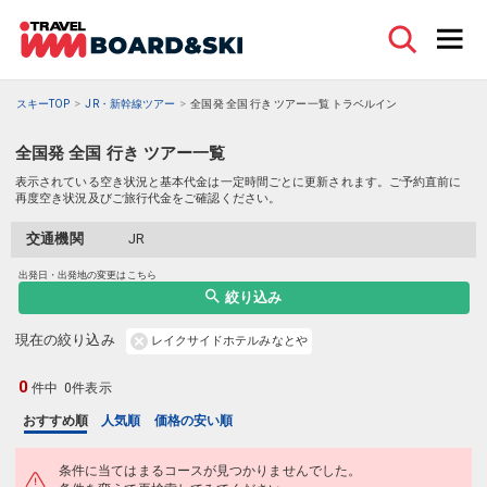
スキーTOP
JR・新幹線ツアー
全国発 全国 行き ツアー一覧 トラベルイン
全国発 全国 行き ツアー一覧
表示されている空き状況と基本代金は一定時間ごとに更新されます。ご予約直前に
再度空き状況及びご旅行代金をご確認ください。
交通機関
JR
出発日・出発地の変更はこちら
絞り込み
現在の絞り込み
レイクサイドホテルみなとや
0
件中
0件表示
おすすめ順
人気順
価格の安い順
条件に当てはまるコースが見つかりませんでした。