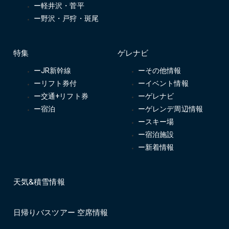
ー軽井沢・菅平
ー野沢・戸狩・斑尾
特集
ゲレナビ
ーJR新幹線
ーその他情報
ーリフト券付
ーイベント情報
ー交通+リフト券
ーゲレナビ
ー宿泊
ーゲレンデ周辺情報
ースキー場
ー宿泊施設
ー新着情報
天気&積雪情報
日帰りバスツアー 空席情報