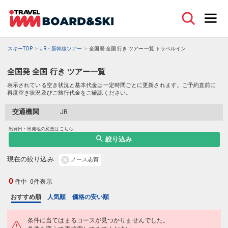
スキーTOP
JR・新幹線ツアー
全国発 全国 行き ツアー一覧 トラベルイン
全国発 全国 行き ツアー一覧
表示されている空き状況と基本代金は一定時間ごとに更新されます。ご予約直前に
再度空き状況及びご旅行代金をご確認ください。
交通機関
JR
出発日・出発地の変更はこちら
絞り込み
現在の絞り込み
ノース志賀
0
件中
0件表示
おすすめ順
人気順
価格の安い順
条件に当てはまるコースが見つかりませんでした。