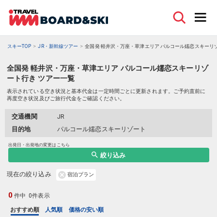
スキーTOP
JR・新幹線ツアー
全国発 軽井沢・万座・草津エリア パルコール嬬恋スキーリゾ
全国発 軽井沢・万座・草津エリア パルコール嬬恋スキーリゾ
ート行き ツアー一覧
表示されている空き状況と基本代金は一定時間ごとに更新されます。ご予約直前に
再度空き状況及びご旅行代金をご確認ください。
交通機関
JR
目的地
パルコール嬬恋スキーリゾート
出発日・出発地の変更はこちら
絞り込み
現在の絞り込み
宿泊プラン
0
件中
0件表示
おすすめ順
人気順
価格の安い順