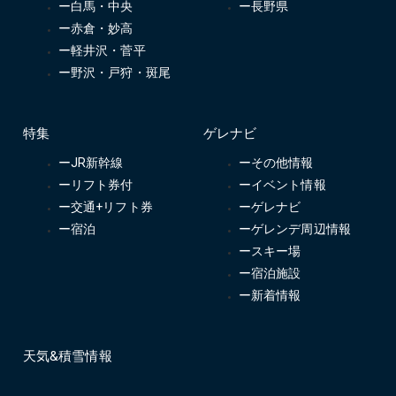
ー白馬・中央
ー長野県
ー赤倉・妙高
ー軽井沢・菅平
ー野沢・戸狩・斑尾
特集
ゲレナビ
ーJR新幹線
ーその他情報
ーリフト券付
ーイベント情報
ー交通+リフト券
ーゲレナビ
ー宿泊
ーゲレンデ周辺情報
ースキー場
ー宿泊施設
ー新着情報
天気&積雪情報